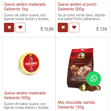
Queso andino madurado
Queso andino al pesto
Salinerito 1kg
Salinerito 500g
Queso de sabor suave, con
De un color verde claro, debido
ligeras notas dulces y ácidas,
a la salsa Pesto (albahaca)
aroma agradable bien
como su ingrediente principal.
desarrollado. Su textura es
Tiene 1 semana de
$
12,00
$
7,35
firme y fácil de cortar, no
maduración. Este queso posee
presenta agujeros en la masa.
un sabor bastante particular
Tiene 15 días de maduración.
que lo hace único dentro de la
Ideal para sánduches, tablitas,
categoría de quesos Andinos
ensaladas, sopas...
Queso andino madurado
Salinerito 500g
Mix chocolate surtido
Queso de sabor suave, con
Salinerito 150g
ligeras notas dulces y ácidas,