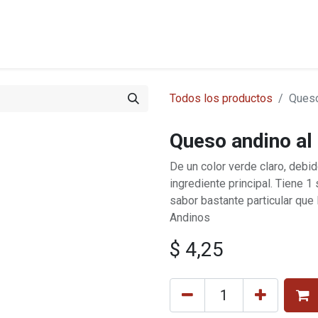
s
Tienda
Nosotros
Blog
Cobertura
Cómo comprar
Todos los productos
Queso
Queso andino al 
De un color verde claro, debi
ingrediente principal. Tiene
sabor bastante particular que
Andinos
$
4,25