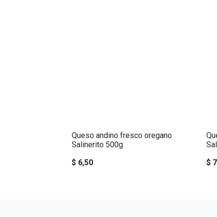
Queso andino fresco oregano
Que
Salinerito 500g
Sal
$
6,50
$
7