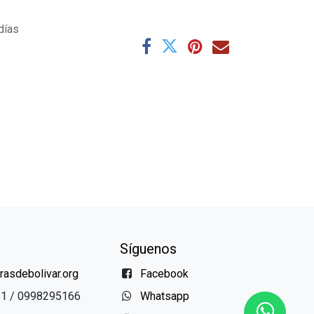
días
Síguenos
asdebolivar.org
Facebook
81 / 0998295166
Whatsapp