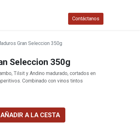
0
Contáctanos​
aduros Gran Seleccion 350g
an Seleccion 350g
mbo, Tilsit y Andino madurado, cortados en
 aperitivos. Combinado con vinos tintos
AÑADIR A LA CESTA